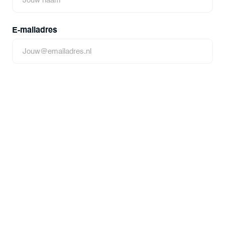
Voornaam
E-mailadres
Telefoonnummer
Het kasteel waar je wilt solliciteren
Functie waarvoor je wilt solliciteren
Korte motivatie (niet verplicht)